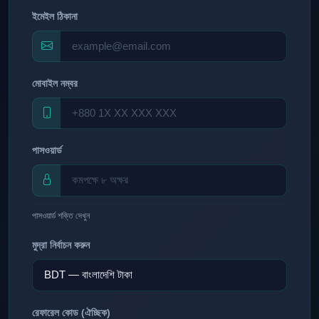
ইমেইল ঠিকানা
মোবাইল নম্বর
পাসওয়ার্ড
পাসওয়ার্ড শক্তি দেখুন
মুদ্রা নির্বাচন করুন
রেফারেল কোড (ঐচ্ছিক)