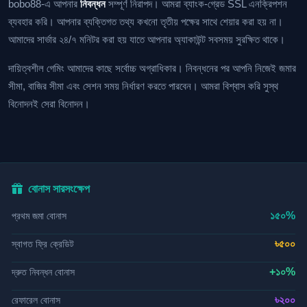
bobo88-এ আপনার
নিবন্ধন
সম্পূর্ণ নিরাপদ। আমরা ব্যাংক-গ্রেড SSL এনক্রিপশন
ব্যবহার করি। আপনার ব্যক্তিগত তথ্য কখনো তৃতীয় পক্ষের সাথে শেয়ার করা হয় না।
আমাদের সার্ভার ২৪/৭ মনিটর করা হয় যাতে আপনার অ্যাকাউন্ট সবসময় সুরক্ষিত থাকে।
দায়িত্বশীল গেমিং আমাদের কাছে সর্বোচ্চ অগ্রাধিকার। নিবন্ধনের পর আপনি নিজেই জমার
সীমা, বাজির সীমা এবং সেশন সময় নির্ধারণ করতে পারবেন। আমরা বিশ্বাস করি সুস্থ
বিনোদনই সেরা বিনোদন।
বোনাস সারসংক্ষেপ
১৫০%
প্রথম জমা বোনাস
৳৫০০
স্বাগত ফ্রি ক্রেডিট
+১০%
দ্রুত নিবন্ধন বোনাস
৳২০০
রেফারেল বোনাস