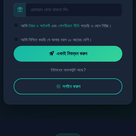
আমি
নিয়ম ও শর্তাবলী
এবং
গোপনীয়তা নীতি
পড়েছি ও মেনে নিচ্ছি।
আমি নিশ্চিত করছি যে আমার বয়স ১৮ বছরের বেশি।
এখনই নিবন্ধন করুন
ইতিমধ্যে অ্যাকাউন্ট আছে?
লগইন করুন