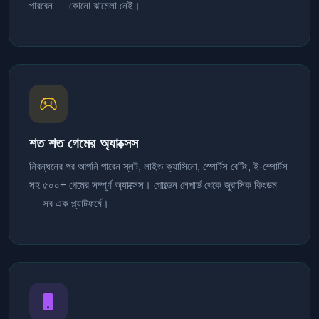
পারবেন — কোনো ঝামেলা নেই।
শত শত গেমের অ্যাক্সেস
নিবন্ধনের পর আপনি পাবেন স্লট, লাইভ ক্যাসিনো, স্পোর্টস বেটিং, ই-স্পোর্টস
সহ ৫০০+ গেমের সম্পূর্ণ অ্যাক্সেস। গোল্ডেন লেপার্ড থেকে জুরাসিক কিংডম
— সব এক প্ল্যাটফর্মে।