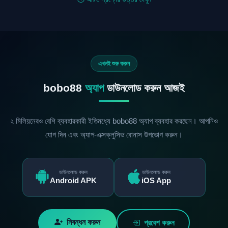
এখনই শুরু করুন
bobo88
অ্যাপ
ডাউনলোড করুন আজই
২ মিলিয়নেরও বেশি ব্যবহারকারী ইতিমধ্যে bobo88 অ্যাপ ব্যবহার করছেন। আপনিও
যোগ দিন এবং অ্যাপ-এক্সক্লুসিভ বোনাস উপভোগ করুন।
ডাউনলোড করুন
ডাউনলোড করুন
Android APK
iOS App
নিবন্ধন করুন
প্রবেশ করুন