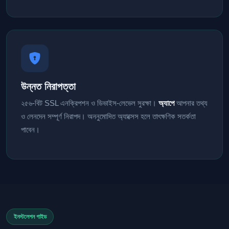
উন্নত নিরাপত্তা
২৫৬-বিট SSL এনক্রিপশন ও ডিভাইস-লেভেল সুরক্ষা।
অ্যাপে
আপনার তথ্য
ও লেনদেন সম্পূর্ণ নিরাপদ। অননুমোদিত অ্যাক্সেস হলে তাৎক্ষণিক সতর্কতা
পাবেন।
ইনস্টলেশন গাইড