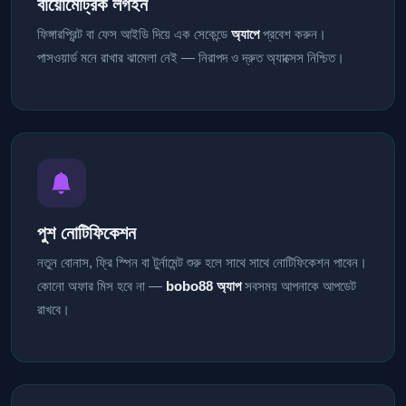
বায়োমেট্রিক লগইন
ফিঙ্গারপ্রিন্ট বা ফেস আইডি দিয়ে এক সেকেন্ডে
অ্যাপে
প্রবেশ করুন।
পাসওয়ার্ড মনে রাখার ঝামেলা নেই — নিরাপদ ও দ্রুত অ্যাক্সেস নিশ্চিত।
পুশ নোটিফিকেশন
নতুন বোনাস, ফ্রি স্পিন বা টুর্নামেন্ট শুরু হলে সাথে সাথে নোটিফিকেশন পাবেন।
কোনো অফার মিস হবে না —
bobo88 অ্যাপ
সবসময় আপনাকে আপডেট
রাখবে।