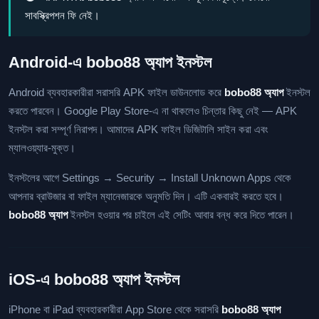
সাবস্ক্রিপশন ফি নেই।
Android-এ bobo88 অ্যাপ ইনস্টল
Android ব্যবহারকারীরা সরাসরি APK ফাইল ডাউনলোড করে
bobo88 অ্যাপ
ইনস্টল
করতে পারবেন। Google Play Store-এ না থাকলেও চিন্তার কিছু নেই — APK
ইনস্টল করা সম্পূর্ণ নিরাপদ। আমাদের APK ফাইল ডিজিটালি সাইন করা এবং
ম্যালওয়্যার-মুক্ত।
ইনস্টলের আগে Settings → Security → Install Unknown Apps থেকে
আপনার ব্রাউজার বা ফাইল ম্যানেজারকে অনুমতি দিন। এটি একবারই করতে হবে।
bobo88 অ্যাপ
ইনস্টল হওয়ার পর চাইলে এই সেটিং আবার বন্ধ করে দিতে পারেন।
iOS-এ bobo88 অ্যাপ ইনস্টল
iPhone বা iPad ব্যবহারকারীরা App Store থেকে সরাসরি
bobo88 অ্যাপ