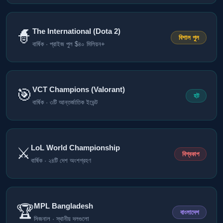
The International (Dota 2)
🧙
বিশাল পুল
বার্ষিক · প্রাইজ পুল $৪০ মিলিয়ন+
VCT Champions (Valorant)
🎯
হট
বার্ষিক · ৩টি আন্তর্জাতিক ইভেন্ট
LoL World Championship
⚔️
বিশ্বকাপ
বার্ষিক · ২৪টি দেশ অংশগ্রহণ
MPL Bangladesh
🏆
বাংলাদেশ
সিজনাল · স্থানীয় দলগুলো