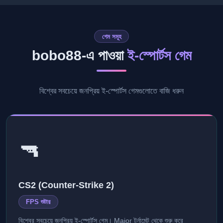
গেম সমূহ
bobo88-এ পাওয়া
ই-স্পোর্টস গেম
বিশ্বের সবচেয়ে জনপ্রিয় ই-স্পোর্টস গেমগুলোতে বাজি ধরুন
🔫
CS2 (Counter-Strike 2)
FPS শুটার
বিশ্বের সবচেয়ে জনপ্রিয় ই-স্পোর্টস গেম। Major টুর্নামেন্ট থেকে শুরু করে