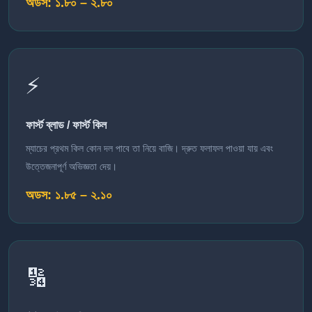
অডস: ১.৮০ – ২.৮০
⚡
ফার্স্ট ব্লাড / ফার্স্ট কিল
ম্যাচের প্রথম কিল কোন দল পাবে তা নিয়ে বাজি। দ্রুত ফলাফল পাওয়া যায় এবং
উত্তেজনাপূর্ণ অভিজ্ঞতা দেয়।
অডস: ১.৮৫ – ২.১০
🔢