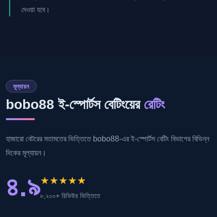
দেওয়া হবে।
মূল্যায়ন
bobo88 ই-স্পোর্টস বেটিংয়ের
রেটিং
হাজারো বেটরের মতামতের ভিত্তিতে bobo88-এর ই-স্পোর্টস বেটিং বিভাগের বিভিন্ন
দিকের মূল্যায়ন।
৪.৯
★★★★★
৮,২০০+ রিভিউর ভিত্তিতে