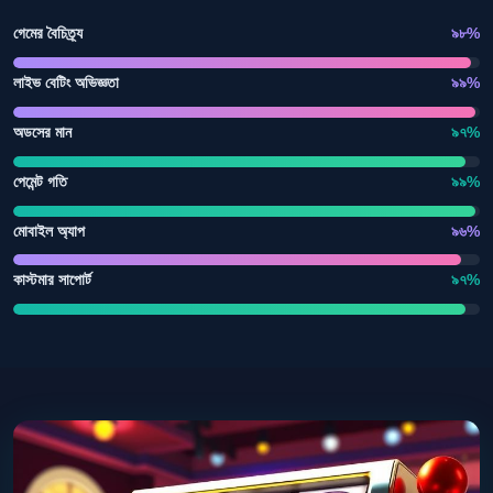
গেমের বৈচিত্র্য
৯৮%
লাইভ বেটিং অভিজ্ঞতা
৯৯%
অডসের মান
৯৭%
পেমেন্ট গতি
৯৯%
মোবাইল অ্যাপ
৯৬%
কাস্টমার সাপোর্ট
৯৭%