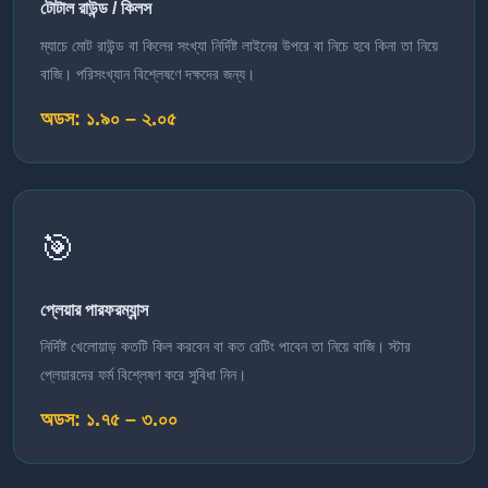
টোটাল রাউন্ড / কিলস
ম্যাচে মোট রাউন্ড বা কিলের সংখ্যা নির্দিষ্ট লাইনের উপরে বা নিচে হবে কিনা তা নিয়ে
বাজি। পরিসংখ্যান বিশ্লেষণে দক্ষদের জন্য।
অডস: ১.৯০ – ২.০৫
🎯
প্লেয়ার পারফরম্যান্স
নির্দিষ্ট খেলোয়াড় কতটি কিল করবেন বা কত রেটিং পাবেন তা নিয়ে বাজি। স্টার
প্লেয়ারদের ফর্ম বিশ্লেষণ করে সুবিধা নিন।
অডস: ১.৭৫ – ৩.০০