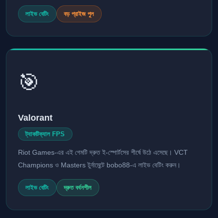
লাইভ বেটিং
বড় প্রাইজ পুল
🎯
Valorant
ট্যাকটিক্যাল FPS
Riot Games-এর এই গেমটি দ্রুত ই-স্পোর্টসের শীর্ষে উঠে এসেছে। VCT
Champions ও Masters টুর্নামেন্টে bobo88-এ লাইভ বেটিং করুন।
লাইভ বেটিং
দ্রুত বর্ধনশীল