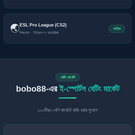
ESL Pro League (CS2)
🌏
লাইভ
সিজনাল · ইউরোপ ও আমেরিকা
বেটিং মার্কেট
bobo88-এর
ই-স্পোর্টস বেটিং মার্কেট
১০০টিরও বেশি মার্কেটে বাজি ধরার সুযোগ