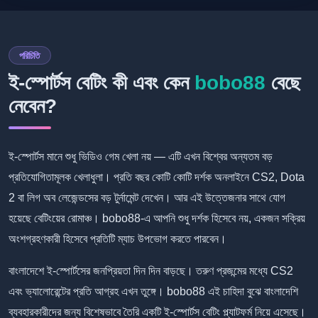
পরিচিতি
ই-স্পোর্টস বেটিং কী এবং কেন
bobo88
বেছে
নেবেন?
ই-স্পোর্টস মানে শুধু ভিডিও গেম খেলা নয় — এটি এখন বিশ্বের অন্যতম বড়
প্রতিযোগিতামূলক খেলাধুলা। প্রতি বছর কোটি কোটি দর্শক অনলাইনে CS2, Dota
2 বা লিগ অব লেজেন্ডসের বড় টুর্নামেন্ট দেখেন। আর এই উত্তেজনার সাথে যোগ
হয়েছে বেটিংয়ের রোমাঞ্চ। bobo88-এ আপনি শুধু দর্শক হিসেবে নয়, একজন সক্রিয়
অংশগ্রহণকারী হিসেবে প্রতিটি ম্যাচ উপভোগ করতে পারবেন।
বাংলাদেশে ই-স্পোর্টসের জনপ্রিয়তা দিন দিন বাড়ছে। তরুণ প্রজন্মের মধ্যে CS2
এবং ভ্যালোরেন্টের প্রতি আগ্রহ এখন তুঙ্গে। bobo88 এই চাহিদা বুঝে বাংলাদেশি
ব্যবহারকারীদের জন্য বিশেষভাবে তৈরি একটি ই-স্পোর্টস বেটিং প্ল্যাটফর্ম নিয়ে এসেছে।