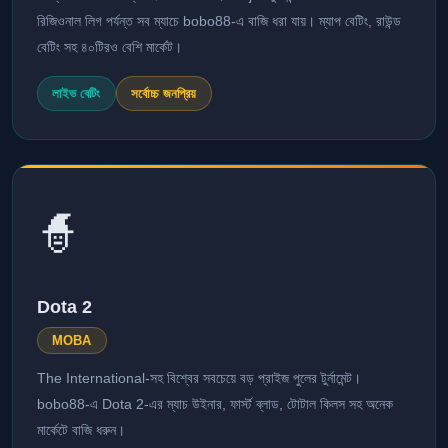
রিজিওনাল লিগ পর্যন্ত সব ম্যাচে bobo88-এ বাজি ধরা যায়। ম্যাপ বেটিং, রাউন্ড
বেটিং সহ ৪০টিরও বেশি মার্কেট।
লাইভ বেটিং
সর্বোচ্চ জনপ্রিয়
🧙
Dota 2
MOBA
The International-সহ বিশ্বের সবচেয়ে বড় প্রাইজ পুলের টুর্নামেন্ট।
bobo88-এ Dota 2-এর ম্যাচ উইনার, ফার্স্ট ব্লাড, টোটাল কিলস সহ অনেক
মার্কেটে বাজি ধরুন।